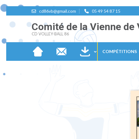
Aller
cd86vb@gmail.com
05 49 54 87 15
au
Comité de la Vienne de 
contenu
CD VOLLEY-BALL 86
(Pressez
Entrée)
COMPÉTITIONS