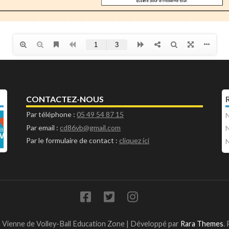
CONTACTEZ-NOUS
Par téléphone :
05 49 54 87 15
N
Par email :
cd86vb@gmail.com
N
Par le formulaire de contact :
cliquez ici
N
 Vienne de Volley-Ball
Education Zone | Développé par
Rara Themes
.