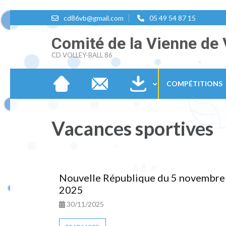
Aller
cd86vb@gmail.com
05 49 54 87 15
au
Comité de la Vienne de 
contenu
CD VOLLEY-BALL 86
(Pressez
Entrée)
COMPÉTITIONS
Vacances sportives
Nouvelle République du 5 novembre
2025
30/11/2025