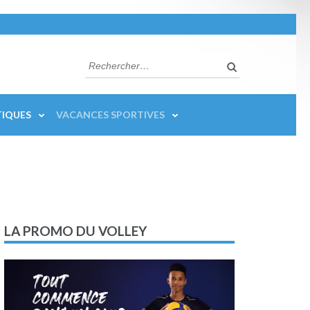
Rechercher :
Quand les rés
TIQUES
VACANCES SPORTIVES
LA PROMO DU VOLLEY