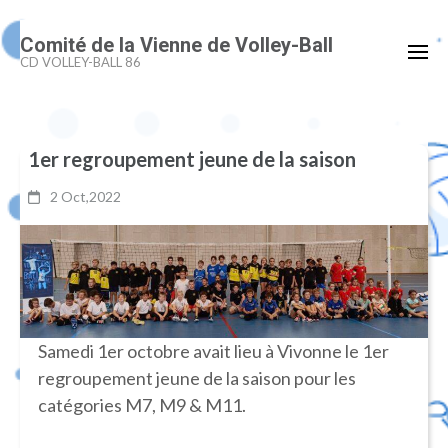
Aller
Comité de la Vienne de Volley-Ball
au
CD VOLLEY-BALL 86
contenu
(Pressez
Entrée)
1er regroupement jeune de la saison
2 Oct,2022
Samedi 1er octobre avait lieu à Vivonne le 1er
regroupement jeune de la saison pour les
catégories M7, M9 & M11.