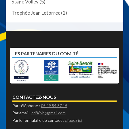
(5)
Stage Volley
(2)
Trophée Jean Letorrec
LES PARTENAIRES DU COMITÉ
CONTACTEZ-NOUS
Par téléphone :
05 49 54 87 15
Par email :
cd86vb@gmail.com
Par le formulaire de contact :
cliquez ici