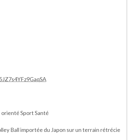
qV5JZ7s4YFz9GaqSA
l orienté Sport Santé
lley Ball importée du Japon sur un terrain rétrécie