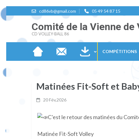
Aller
cd86vb@gmail.com
05 49 54 87 15
au
Comité de la Vienne de 
contenu
CD VOLLEY-BALL 86
(Pressez
Entrée)
COMPÉTITIONS
Matinées Fit-Soft et Bab
20 Fév,2026
C’est le retour des matinées du Comit
Matinée Fit-Soft Volley