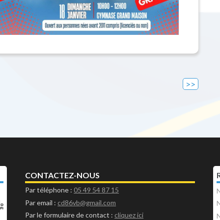
CONTACTEZ-NOUS
Par téléphone :
05 49 54 87 15
N
Par email :
cd86vb@gmail.com
N
Par le formulaire de contact :
cliquez ici
N