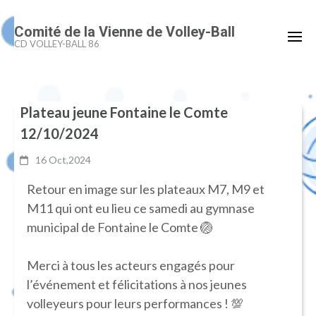
Aller
Comité de la Vienne de Volley-Ball
au
CD VOLLEY-BALL 86
contenu
(Pressez
Entrée)
Plateau jeune Fontaine le Comte
12/10/2024
16 Oct,2024
Retour en image sur les plateaux M7, M9 et
M11 qui ont eu lieu ce samedi au gymnase
municipal de Fontaine le Comte 🏐
Merci à tous les acteurs engagés pour
l’événement et félicitations à nos jeunes
volleyeurs pour leurs performances ! 💯