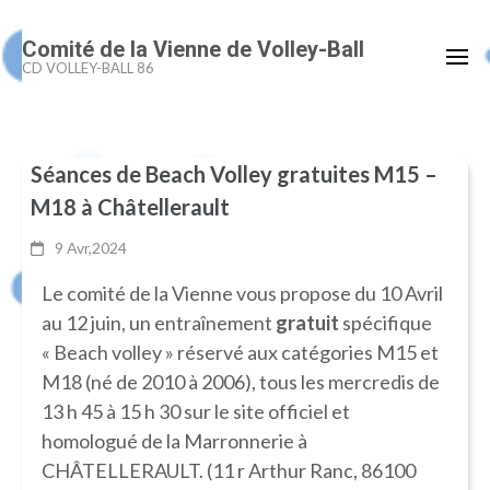
Aller
Comité de la Vienne de Volley-Ball
au
CD VOLLEY-BALL 86
contenu
(Pressez
Entrée)
Séances de Beach Volley gratuites M15 –
M18 à Châtellerault
9 Avr,2024
Le comité de la Vienne vous propose du 10 Avril
au 12 juin, un entraînement
gratuit
spécifique
« Beach volley » réservé aux catégories M15 et
M18 (né de 2010 à 2006), tous les mercredis de
13 h 45 à 15 h 30 sur le site officiel et
homologué de la Marronnerie à
CHÂTELLERAULT. (11 r Arthur Ranc, 86100