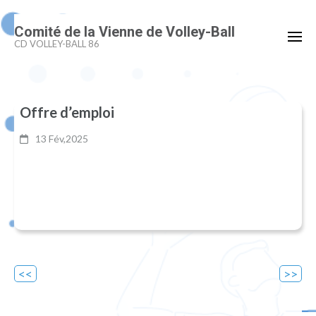
Aller
Comité de la Vienne de Volley-Ball
au
CD VOLLEY-BALL 86
contenu
(Pressez
Entrée)
Offre d’emploi
13 Fév,2025
Navigation
de