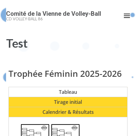
Aller
Comité de la Vienne de Volley-Ball
au
CD VOLLEY-BALL 86
contenu
(Pressez
Test
Entrée)
Trophée Féminin 2025-2026
Tableau
Tirage initial
Calendrier & Résultats